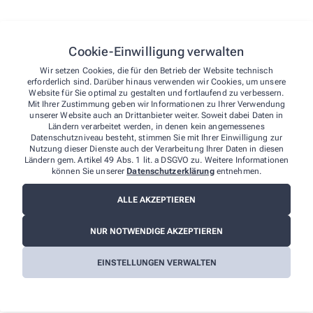
Blutdruckmessgeräte
Eigenherstellung
Cookie-Einwilligung verwalten
patientenindividuelle Rezeptur
Wir setzen Cookies, die für den Betrieb der Website technisch
erforderlich sind. Darüber hinaus verwenden wir Cookies, um unsere
Website für Sie optimal zu gestalten und fortlaufend zu verbessern.
Mit Ihrer Zustimmung geben wir Informationen zu Ihrer Verwendung
unserer Website auch an Drittanbieter weiter. Soweit dabei Daten in
Ländern verarbeitet werden, in denen kein angemessenes
Datenschutzniveau besteht, stimmen Sie mit Ihrer Einwilligung zur
Nutzung dieser Dienste auch der Verarbeitung Ihrer Daten in diesen
Ländern gem. Artikel 49 Abs. 1 lit. a DSGVO zu. Weitere Informationen
können Sie unserer
Datenschutzerklärung
entnehmen.
So erreichen Sie uns
ALLE AKZEPTIEREN
Sie haben Fragen zu unseren Leistungen? Wir sind für
NUR NOTWENDIGE AKZEPTIEREN
Sie da!
Apotheker/-in
EINSTELLUNGEN VERWALTEN
Mathias Eichberg
Telefonnummer
06165/37 72