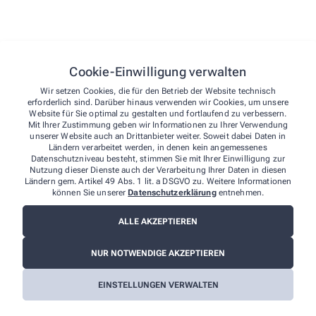
wp_lang
Speiche
Cookie-Einwilligung verwalten
Wir setzen Cookies, die für den Betrieb der Website technisch
wp-autosave-1
Automa
erforderlich sind. Darüber hinaus verwenden wir Cookies, um unsere
Website für Sie optimal zu gestalten und fortlaufend zu verbessern.
Mit Ihrer Zustimmung geben wir Informationen zu Ihrer Verwendung
qm-container-height
Stellt 
unserer Website auch an Drittanbieter weiter. Soweit dabei Daten in
Ländern verarbeitet werden, in denen kein angemessenes
Datenschutzniveau besteht, stimmen Sie mit Ihrer Einwilligung zur
Nutzung dieser Dienste auch der Verarbeitung Ihrer Daten in diesen
qm-container-width
Stellt 
Ländern gem. Artikel 49 Abs. 1 lit. a DSGVO zu. Weitere Informationen
können Sie unserer
Datenschutzerklärung
entnehmen.
cmplz_cookie_data
Speiche
ALLE AKZEPTIEREN
NUR NOTWENDIGE AKZEPTIEREN
cmplz_consenttype
Bestim
EINSTELLUNGEN VERWALTEN
cmplz_policy_id
Speiche